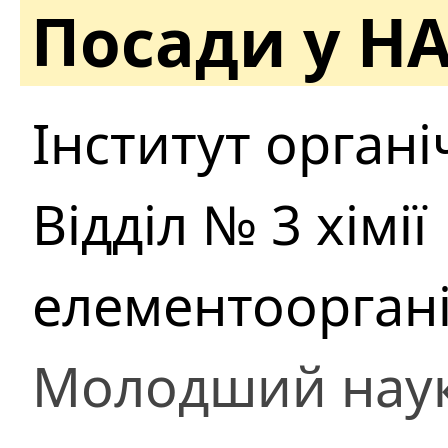
Посади у Н
Інститут органіч
Відділ № 3 хімії
елементоорган
Молодший наук