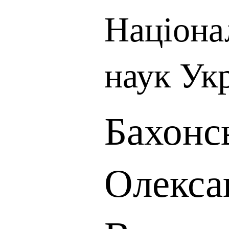
Націона
наук Ук
Бахонс
Олекса