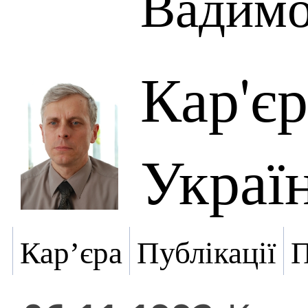
Вадим
Кар'є
Украї
Кар’єра
Публікації
П