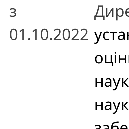
з
Дир
01.10.2022
уста
оцін
наук
наук
забе