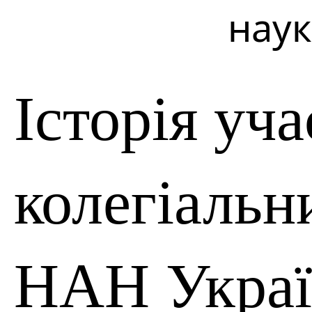
наук
Історія уча
колегіальн
НАН Укра