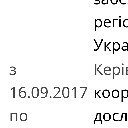
регі
Укра
з
Кері
16.09.2017
коор
по
досл