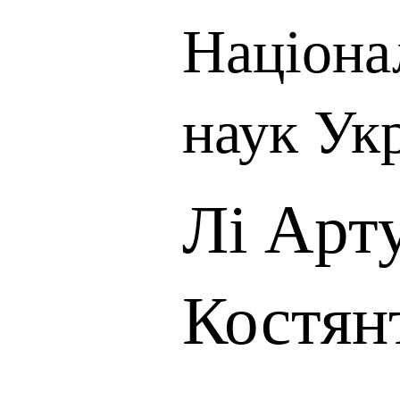
Націона
наук Ук
Лі Арт
Костян