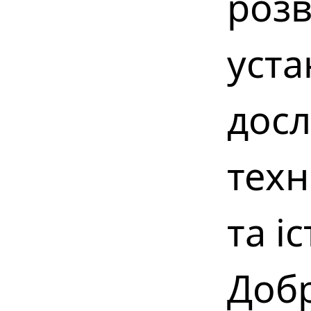
розв
уста
досл
техн
та іс
Добр