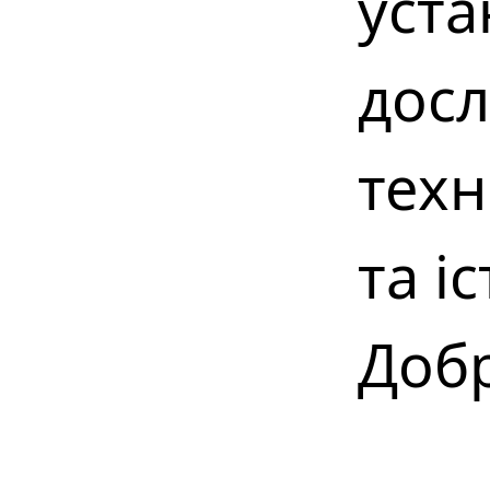
уста
досл
техн
та іс
Добр