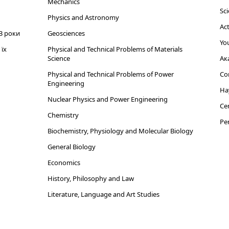
Mechanics
Sci
Physics and Astronomy
Act
3 роки
Geosciences
You
їх
Physical and Technical Problems of Materials
Science
Ак
Physical and Technical Problems of Power
Cor
Engineering
На
Nuclear Physics and Power Engineering
Cen
Chemistry
Per
Biochemistry, Physiology and Molecular Biology
General Biology
Economics
History, Philosophy and Law
Literature, Language and Art Studies