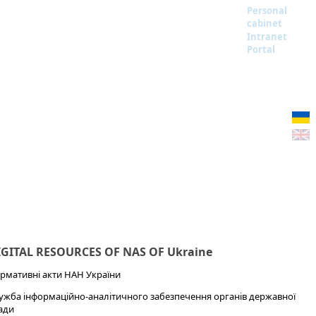
Personal
cabinet
Intranet
Portal
IGITAL RESOURCES OF NAS OF Ukraine
рмативні акти НАН України
ужба інформаційно-аналітичного забезпечення органів державної
ади