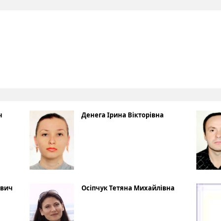
ч
Денега Ірина Вікторівна
ович
Осіпчук Тетяна Михайлівна