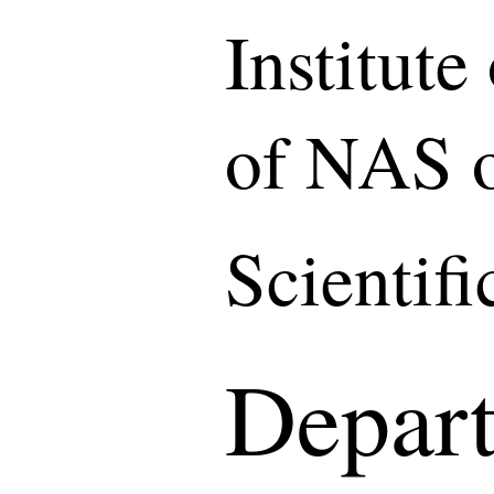
Institut
of NAS o
Scientif
Depart