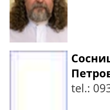
Сосни
Петро
tel.: 0