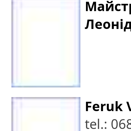
Майст
Леоні
Feruk V
tel.: 0