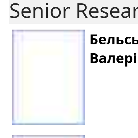
Senior Resea
Бельс
Валер