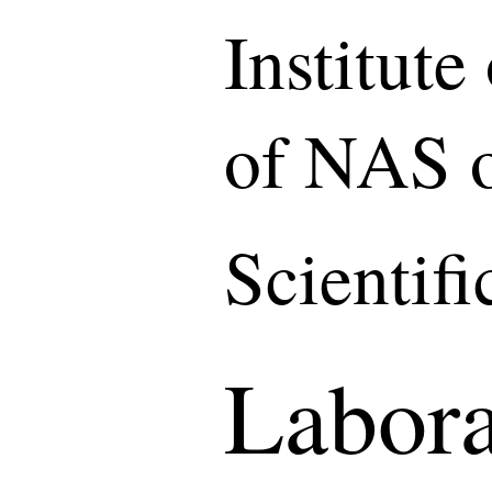
Institut
of NAS o
Scientif
Labora