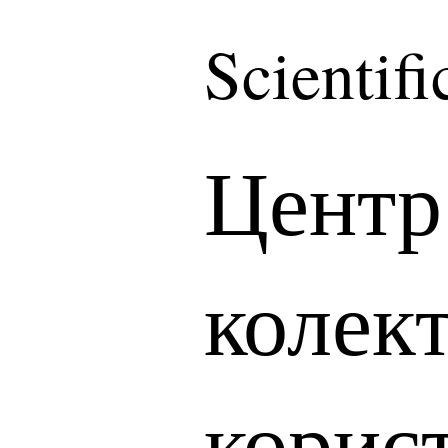
Scientif
Центр
колек
корис