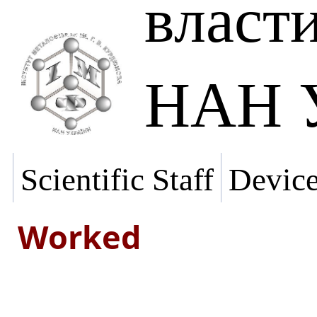
власт
НАН У
Scientific Staff
Devic
Worked