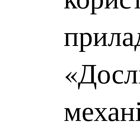
прила
«Досл
механ