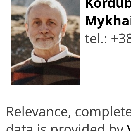
Kordub
Mykhai
tel.: +
Relevance, complete
data is provided by