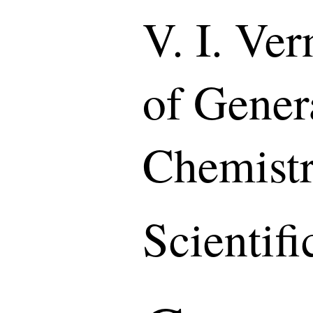
V. I. Ver
of Gener
Chemist
Scientif