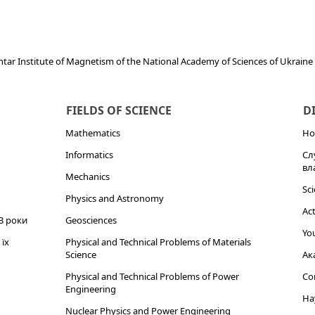
khtar Institute of Magnetism of the National Academy of Sciences of Ukraine
FIELDS OF SCIENCE
D
Mathematics
Но
Informatics
Сл
вл
Mechanics
Sci
Physics and Astronomy
Act
3 роки
Geosciences
You
їх
Physical and Technical Problems of Materials
Science
Ак
Physical and Technical Problems of Power
Cor
Engineering
На
Nuclear Physics and Power Engineering