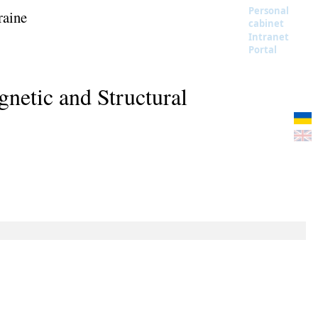
Personal
raine
cabinet
Intranet
Portal
netic and Structural