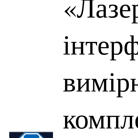
«Лазе
інтер
вимір
компл