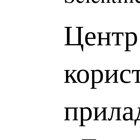
Центр
корис
прила