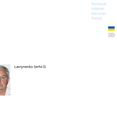
Personal
cabinet
Intranet
Portal
Lavrynenko Serhii D.