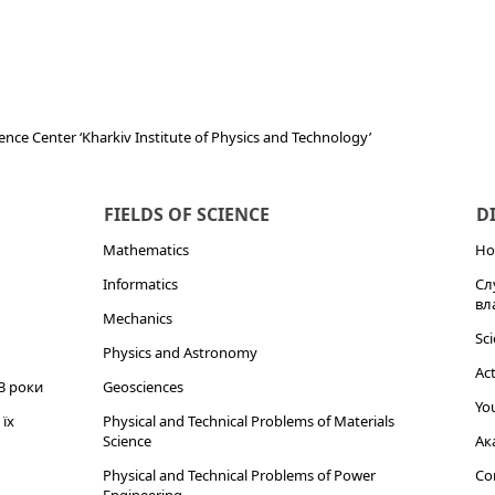
ence Center ‘Kharkiv Institute of Physics and Technology’
FIELDS OF SCIENCE
D
Mathematics
Но
Informatics
Сл
вл
Mechanics
Sci
Physics and Astronomy
Act
3 роки
Geosciences
You
їх
Physical and Technical Problems of Materials
Science
Ак
Physical and Technical Problems of Power
Cor