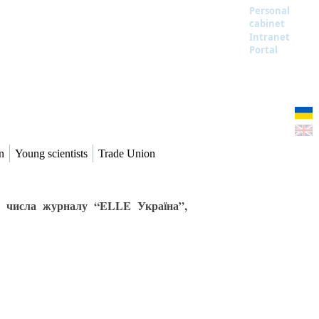
Personal
cabinet
Intranet
Portal
n
Young scientists
Trade Union
го числа журналу “ELLE Україна”,