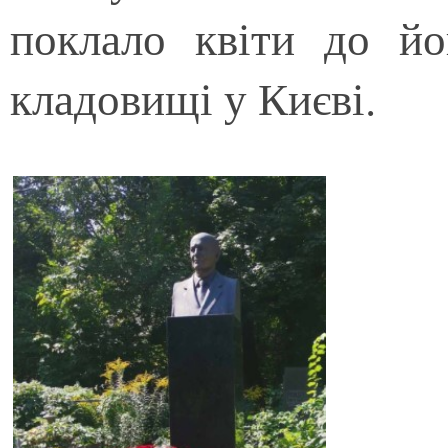
поклало квіти до й
кладовищі у Києві.