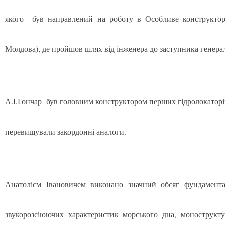
якого був направлений на роботу в Особливе конструкторс
Молдова), де пройшов шлях від інженера до заступника генера
А.І.Гончар був головним конструктором перших гідролокаторів
перевищували закордонні аналоги.
Анатолієм Івановичем виконано значний обсяг фундамента
звукорозсіюючих характеристик морського дна, монострукт