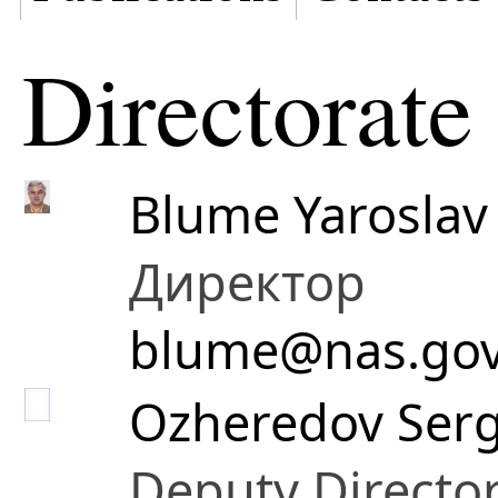
Directorate
Blume Yaroslav 
Директор
blume@nas.gov
Ozheredov Sergi
Deputy Directo