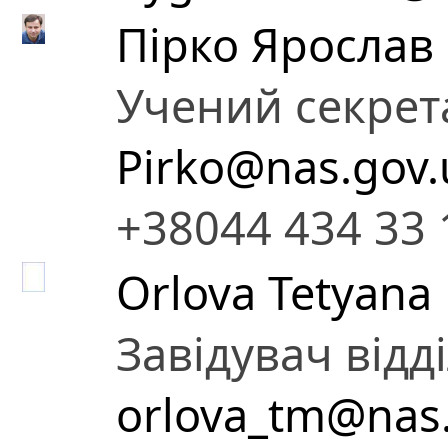
Пірко Ярослав
Учений секрет
Pirko@nas.gov.
+38044 434 33 
Orlova Tetyana
Завідувач відд
orlova_tm@nas