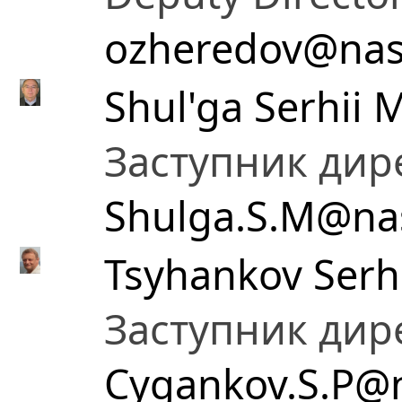
ozheredov@nas
Shul'ga Serhii 
Заступник дир
Shulga.S.M@na
Tsyhankov Serhi
Заступник дир
Cygankov.S.P@