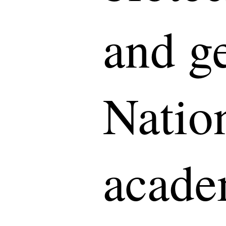
and g
Natio
acade