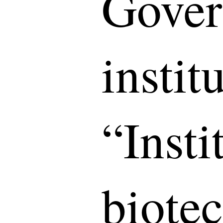
Gove
instit
“Insti
biote