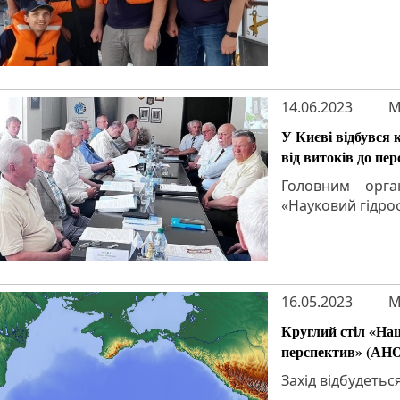
14.06.2023
M
У Києві відбувся 
від витоків до пе
Головним орга
«Науковий гідро
16.05.2023
M
Круглий стіл «Наці
перспектив» (АН
Захід відбудетьс