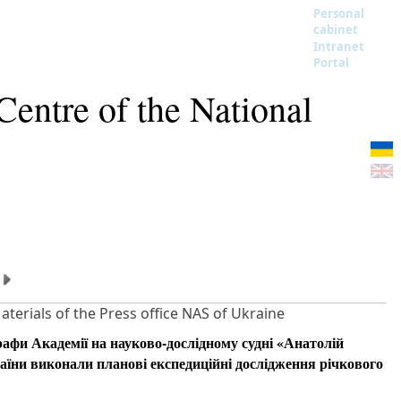
Personal
cabinet
Intranet
Portal
 Centre of the National
aterials of the Press office NAS of Ukraine
афи Академії на науково-дослідному судні «Анатолій
їни виконали планові експедиційні дослідження річкового