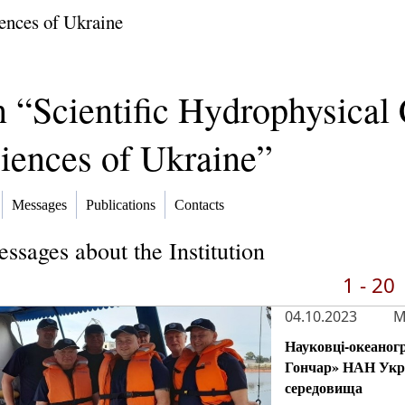
ences of Ukraine
on “Scientific Hydrophysical
iences of Ukraine”
Messages
Publications
Contacts
ssages about the Institution
1 - 20
04.10.2023
M
Науковці-океаногр
Гончар» НАН Укра
середовища