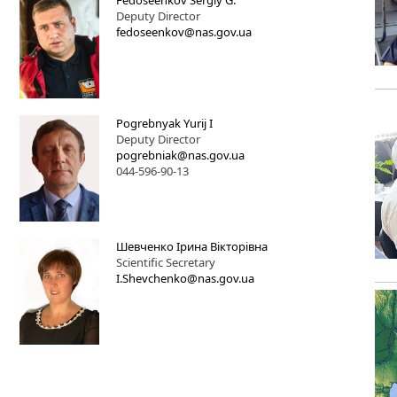
Fedoseenkov Sergiy G.
Deputy Director
fedoseenkov@nas.gov.ua
Pogrebnyak Yurij I
Deputy Director
pogrebniak@nas.gov.ua
044-596-90-13
Шевченко Ірина Вікторівна
Scientific Secretary
I.Shevchenko@nas.gov.ua