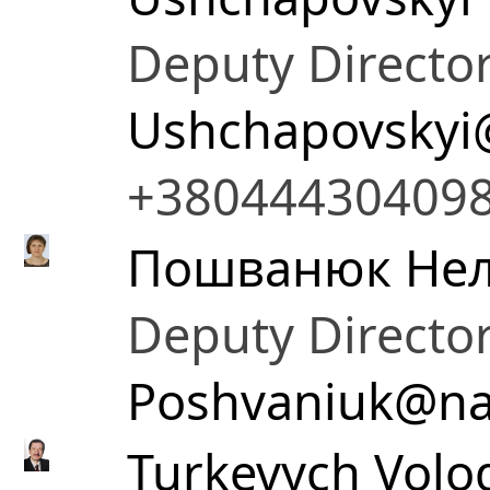
Deputy Directo
Ushchapovskyi
+38044430409
Пошванюк Неля
Deputy Directo
Poshvaniuk@na
Turkevych Volo