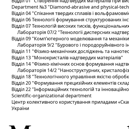
Відділ 01 "Створення надтвердих матеріалів при ви
Department №3 "Diamond-abrasive and physical-techn
Відділ 04 "Спікання твердих сплавів і вольфрамовм
Вiддiл 06 Технології формування структурованих і
Вiддiл 07 Технологій високих тисків, функціональн
Лабораторія 07/2 "Технології дисперсних надтве
Вiддiл 09 "Комп’ютерного моделювання та механіки
Лабораторія 9/2 "Бурового і породоруйнівного і
Вiддiл 11 "Фізико-механічних досліджень та наноте
Відділ 13 "Монокристалів надтвердих матеріалів"
Відділ 14 "Фізико-хімічних основ формування надтв
Лабораторія 14/2 "Наноструктурних, кристалофіз
Відділ 18 "Технологічного управління якістю оброб
Відділ 20 "Формування прецизійних елементів скл
Відділ 22 "Інформаційних технологій та інноваційної
Scientific-organizational department
Центр колективного користування приладами «Скан
України