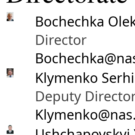
Bochechka Olek
Director
Bochechka@nas
Klymenko Serhii
Deputy Director 
Klymenko@nas.
Ushchapovskyi Y