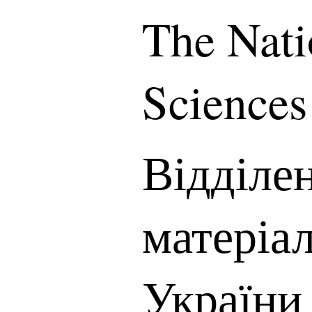
The Nati
Sciences
Відділе
матеріа
України