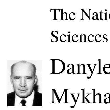
The Nati
Sciences
Danyl
Mykha