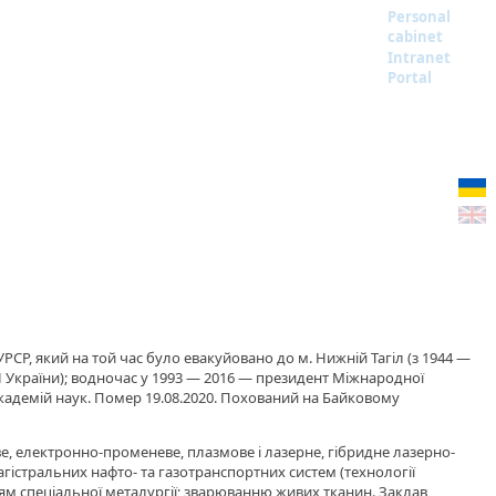
Personal
cabinet
Intranet
Portal
УРСР, який на той час було евакуйовано до м. Нижній Тагіл (з 1944 —
АН України); водночас у 1993 — 2016 — президент Міжнародної
 академій наук. Помер 19.08.2020. Похований на Байковому
, електронно-променеве, плазмове і лазерне, гібридне лазерно-
агістральних нафто- та газотранспортних систем (технології
іям спеціальної металургії; зварюванню живих тканин. Заклав