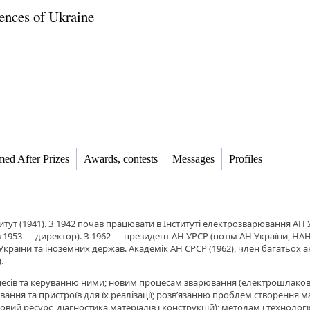
ences of Ukraine
ed After Prizes
Awards, contests
Messages
Profiles
титут (1941). З 1942 почав працювати в Інституті електрозварювання АН 
, з 1953 — директор). З 1962 — президент АН УРСР (потім АН України, Н
 України та іноземних держав. Академік АН СРСР (1962), член багатьох
.
есів та керуванню ними; новим процесам зварювання (електрошлакове
ання та пристроїв для їх реалізації; розв’язанню проблем створення м
ий ресурс, діагностика матеріалів і конструкцій); методам і технолог