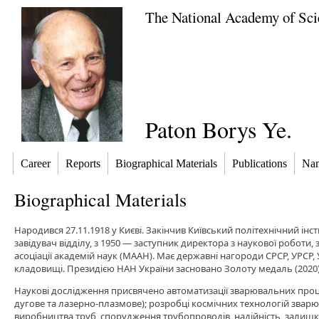
The National Academy of Sci
Paton Borys Ye.
Career
Reports
Biographical Materials
Publications
Nam
Biographical Materials
Народився 27.11.1918 у Києві. Закінчив Київський політехнічний інс
завідувач відділу, з 1950 — заступник директора з наукової роботи
асоціації академій наук (МААН). Має державні нагороди СРСР, УРСР,
кладовищі. Президією НАН України засновано Золоту медаль (2020)
Наукові дослідження присвячено автоматизації зварювальних проц
дугове та лазерно-плазмове); розробці космічних технологій зварюв
виробництва труб, спорудження трубопроводів, надійність, залишков