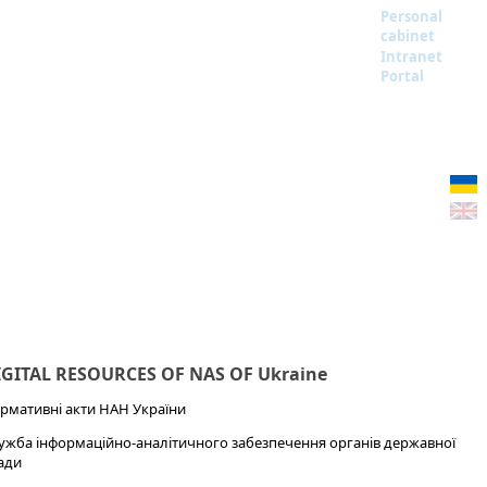
Personal
cabinet
Intranet
Portal
IGITAL RESOURCES OF NAS OF Ukraine
рмативні акти НАН України
ужба інформаційно-аналітичного забезпечення органів державної
ади