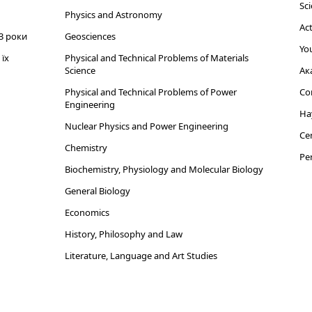
Sci
Physics and Astronomy
Act
3 роки
Geosciences
You
їх
Physical and Technical Problems of Materials
Science
Ак
Physical and Technical Problems of Power
Cor
Engineering
На
Nuclear Physics and Power Engineering
Cen
Chemistry
Per
Biochemistry, Physiology and Molecular Biology
General Biology
Economics
History, Philosophy and Law
Literature, Language and Art Studies