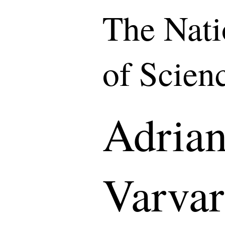
The Nat
of Scien
Adrian
Varvar