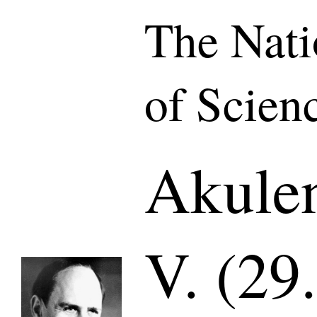
The Nat
of Scien
Akulen
V. (29