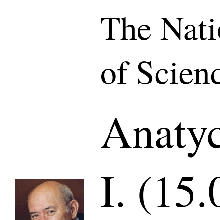
The Nat
of Scien
Anaty
I. (15