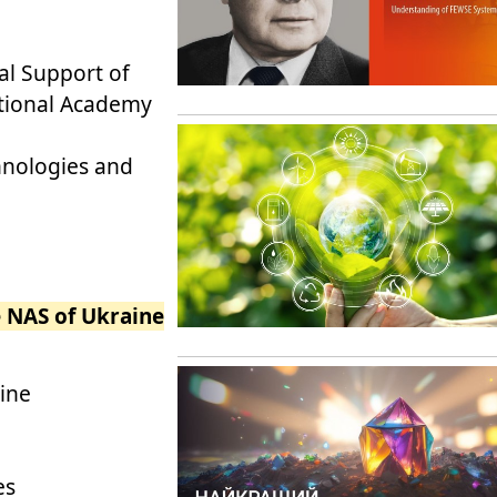
al Support of
ational Academy
hnologies and
e NAS of Ukraine
aine
es