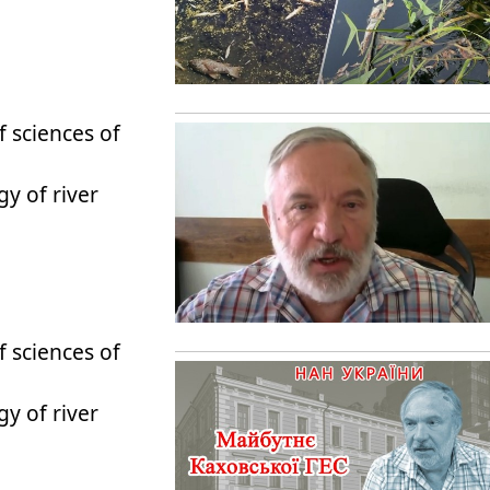
 sciences of
y of river
 sciences of
y of river