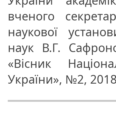
України академі
вченого секрета
наукової устано
наук В.Г. Сафрон
«Вісник Націона
України», №2, 2018