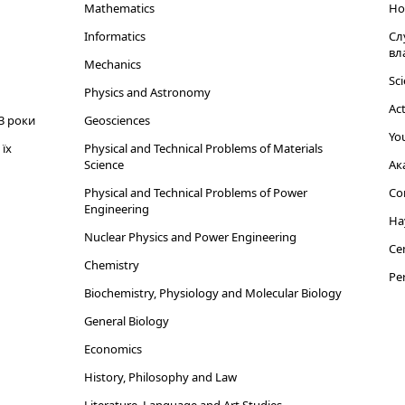
Mathematics
Но
Informatics
Сл
вл
Mechanics
Sci
Physics and Astronomy
Act
3 роки
Geosciences
You
їх
Physical and Technical Problems of Materials
Science
Ак
Physical and Technical Problems of Power
Cor
Engineering
На
Nuclear Physics and Power Engineering
Cen
Chemistry
Per
Biochemistry, Physiology and Molecular Biology
General Biology
Economics
History, Philosophy and Law