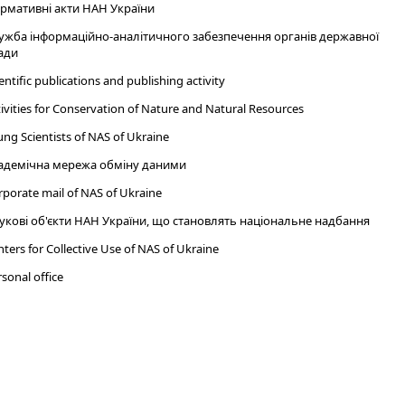
рмативні акти НАН України
ужба інформаційно-аналітичного забезпечення органів державної
ади
entific publications and publishing activity
ivities for Conservation of Nature and Natural Resources
ng Scientists of NAS of Ukraine
адемічна мережа обміну даними
porate mail of NAS of Ukraine
укові об'єкти НАН України, що становлять національне надбання
ters for Collective Use of NAS of Ukraine
sonal office