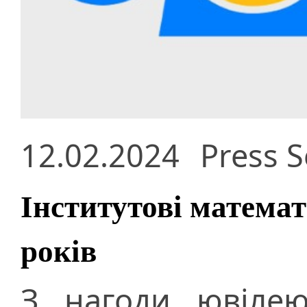
12.02.2024
Press S
Інститутові матема
років
З нагоди ювілею