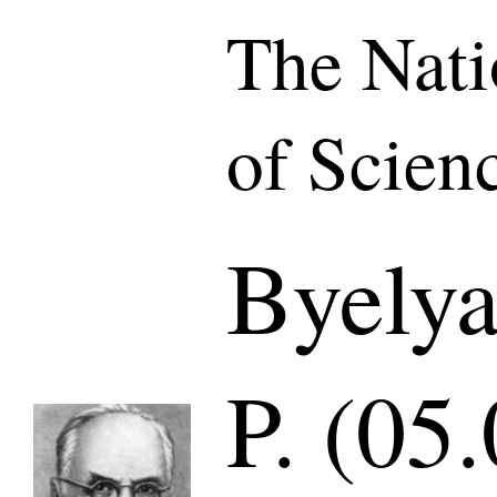
The Nat
of Scien
Byelya
P. (05