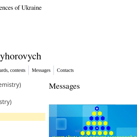
ences of Ukraine
ryhorovych
rds, contests
Messages
Contacts
emistry)
Messages
stry)