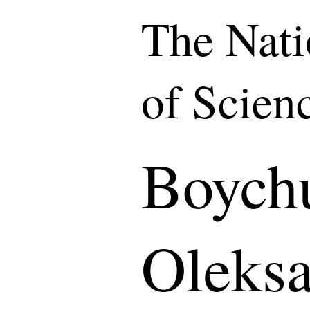
The Nat
of Scien
Boych
Oleksa