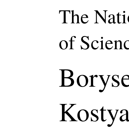
The Nat
of Scien
Borys
Kostya