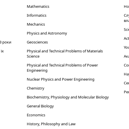
Mathematics
Но
Informatics
Сл
вл
Mechanics
Sci
Physics and Astronomy
Act
3 роки
Geosciences
You
їх
Physical and Technical Problems of Materials
Science
Ак
Physical and Technical Problems of Power
Cor
Engineering
На
Nuclear Physics and Power Engineering
Cen
Chemistry
Per
Biochemistry, Physiology and Molecular Biology
General Biology
Economics
History, Philosophy and Law