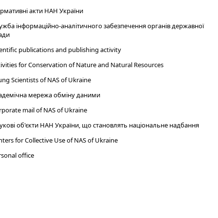
рмативні акти НАН України
ужба інформаційно-аналітичного забезпечення органів державної
ади
entific publications and publishing activity
ivities for Conservation of Nature and Natural Resources
ng Scientists of NAS of Ukraine
адемічна мережа обміну даними
porate mail of NAS of Ukraine
укові об'єкти НАН України, що становлять національне надбання
ters for Collective Use of NAS of Ukraine
sonal office