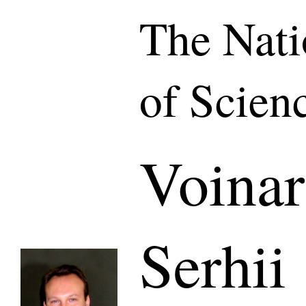
The Nat
of Scien
Voina
Serhii