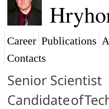
Hryho
Career
Publications
A
Contacts
Senior Scientist
Candidate
of
Tec