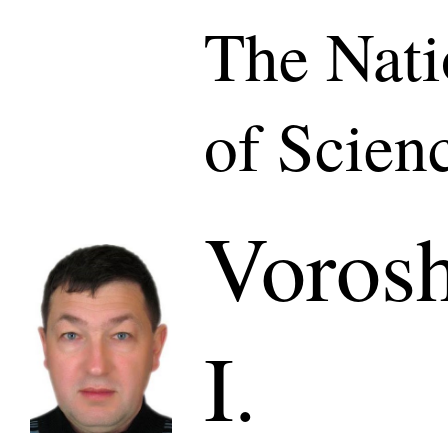
The Nat
of Scien
Vorosh
I.