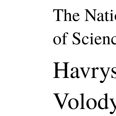
The Nat
of Scien
Havry
Volod