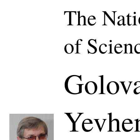
The Nat
of Scien
Golov
Yevhen