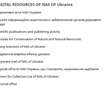
IGITAL RESOURCES OF NAS OF Ukraine
рмативні акти НАН України
ужба інформаційно-аналітичного забезпечення органів державної
ади
entific publications and publishing activity
ivities for Conservation of Nature and Natural Resources
ng Scientists of NAS of Ukraine
адемічна мережа обміну даними
porate mail of NAS of Ukraine
укові об'єкти НАН України, що становлять національне надбання
ters for Collective Use of NAS of Ukraine
sonal office