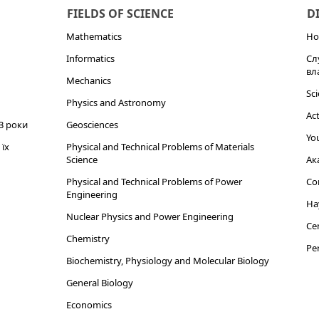
FIELDS OF SCIENCE
D
Mathematics
Но
Informatics
Сл
вл
Mechanics
Sci
Physics and Astronomy
Act
3 роки
Geosciences
You
їх
Physical and Technical Problems of Materials
Science
Ак
Physical and Technical Problems of Power
Cor
Engineering
На
Nuclear Physics and Power Engineering
Cen
Chemistry
Per
Biochemistry, Physiology and Molecular Biology
General Biology
Economics