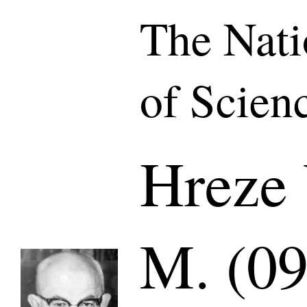
The Nat
of Scien
Hreze
M. (09