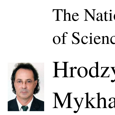
The Nat
of Scien
Hrodz
Mykha