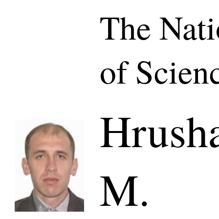
The Nat
of Scien
Hrush
M.