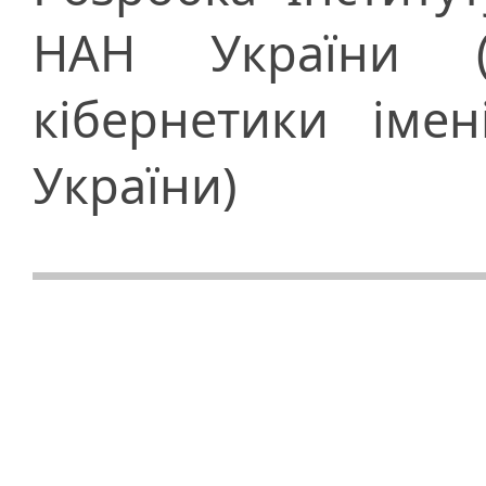
НАН України (з
кібернетики іме
України)