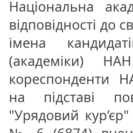
Національна ака
відповідності до с
імена кандида
(академіки) НА
кореспонденти Н
на підставі по
"Урядовий кур’єр"