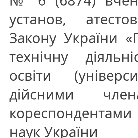
№ 6 (6874) вчен
установ, атесто
Закону України «
технічну діяльн
освіти (універс
дійсними чле
кореспондентами 
наук України