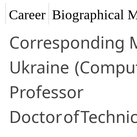
Career
Biographical M
Corresponding
Ukraine
(Comput
Professor
Doctor
of
Technic