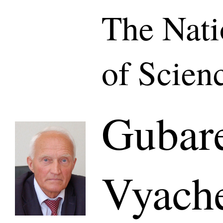
The Nat
of Scien
Gubar
Vyache