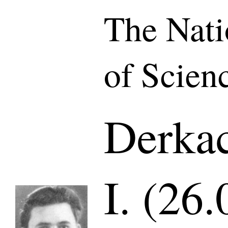
The Nat
of Scien
Derka
I. (26