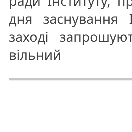
ради Інституту, п
дня заснування І
заході запрошуют
вільний