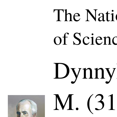
The Nat
of Scien
Dynny
M. (31