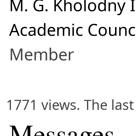
M. G. Kholodny I
Academic Counci
Member
1771 views. The las
Messages