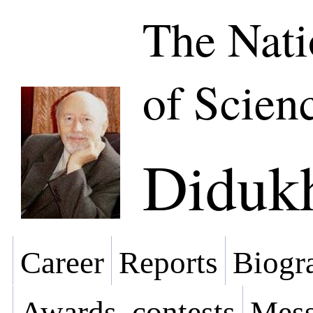
The Nat
of Scien
Didukh
Career
Reports
Biogra
Awards, contests
Mess