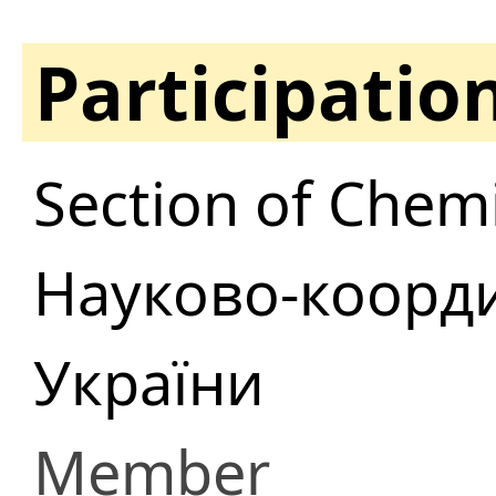
Participatio
Section of Chemi
Науково-координ
України
Member