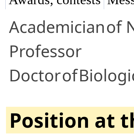
Academician
of 
Professor
Doctor
of
Biologi
Position at 