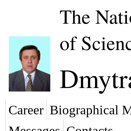
The Nat
of Scien
Dmytr
Career
Biographical M
Messages
Contacts