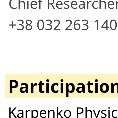
Chief Researche
+38 032 263 14
Participatio
Karpenko Physic