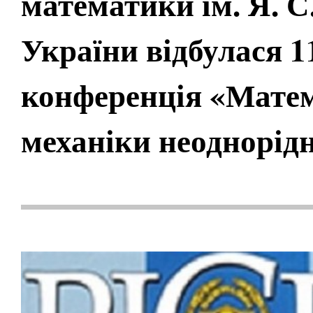
математики ім. Я. 
України відбулася 
конференція «Мате
механіки неоднорід