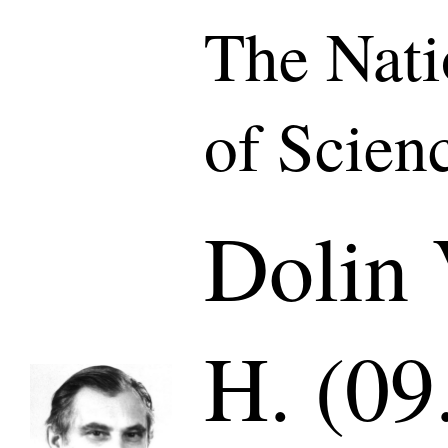
The Nat
of Scien
Dolin
H. (09