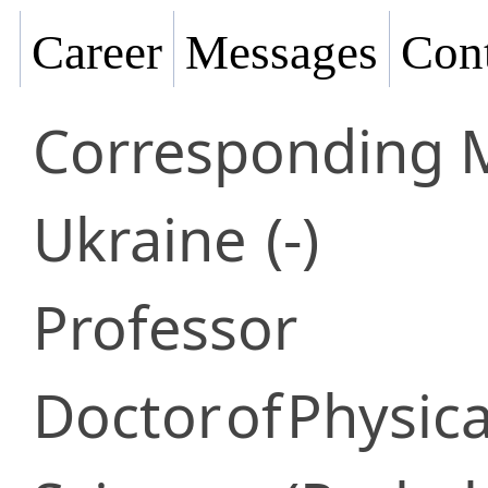
Career
Messages
Cont
Corresponding
Ukraine
(-)
Professor
Doctor
of
Physic