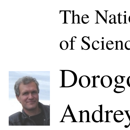
The Nat
of Scien
Dorog
Andre